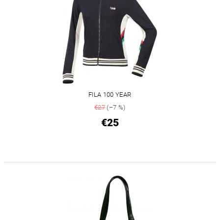
FILA 100 YEAR
€27
(–7 %)
€25