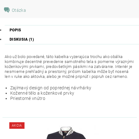
Otázka
POPIS
DISKUSIA (1)
Ako už bolo povedané, táto kabelka vyzerajúca trochu ako obálka
kombinuje decentné prevedenie samotného tela s pomerne výraznými
koženkovými prvkami, predovšetkým pásikmi na zatváranie. Interiér je
nesmierne prehľadný a priestorný, pričom kabelka môže byť nosená
len v ruke ako aktovka, alebo je možné pripnúť i popruh cez rameno.
Zajímavý design od poprednej návrhárky
Koženné tělo a koženkové prvky
Priestorné vnútro
AKCIA