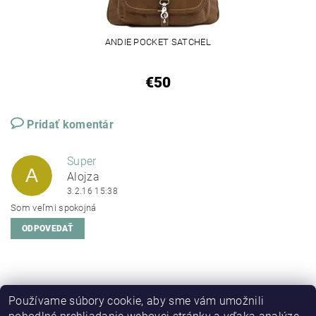
ANDIE POCKET SATCHEL
€50
Pridať komentár
Super
A
Alojza
3.2.16 15:38
Som veľmi spokojná
ODPOVEDAŤ
Používame súbory cookie, aby sme vám umožnili