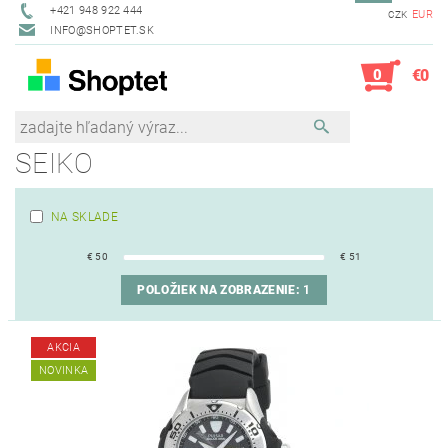
+421 948 922 444
EUR
CZK
INFO@SHOPTET.SK
0
€0
SEIKO
NA SKLADE
€
50
€
51
POLOŽIEK NA ZOBRAZENIE:
1
AKCIA
NOVINKA